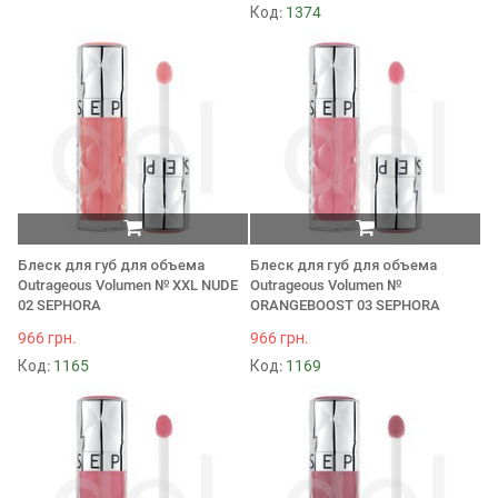
Код:
1374
Блеск для губ для объема
Блеск для губ для объема
Outrageous Volumen № XXL NUDE
Outrageous Volumen №
02 SEPHORA
ORANGEBOOST 03 SEPHORA
966 грн.
966 грн.
Код:
1165
Код:
1169