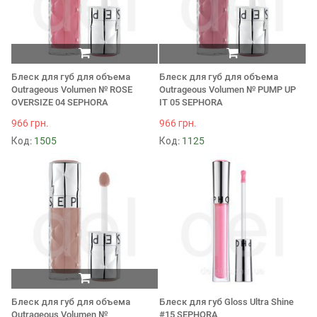
Блеск для губ для объема
Блеск для губ для объема
Outrageous Volumen № ROSE
Outrageous Volumen № PUMP UP
OVERSIZE 04 SEPHORA
IT 05 SEPHORA
966 грн.
966 грн.
Код:
1505
Код:
1125
Блеск для губ для объема
Блеск для губ Gloss Ultra Shine
Outrageous Volumen №
#15 SEPHORA