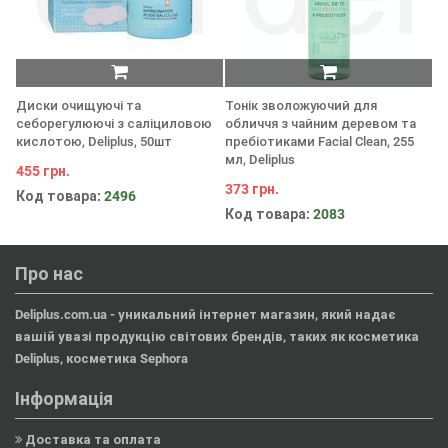
Диски очищуючі та
Тонік зволожуючий для
Оч
себорегулюючі з саліциловою
обличчя з чайним деревом та
25
кислотою, Deliplus, 50шт
пребіотиками Facial Clean, 255
27
мл, Deliplus
455 грн.
К
373 грн.
Код товара:
2496
Код товара:
2083
Про нас
Deliplus.com.ua - уникальний інтернет магазин, який надає
вашій увазі продукцію світових брендів, таких як косметика
Deliplus, косметика Sephora
Інформація
Доставка та оплата