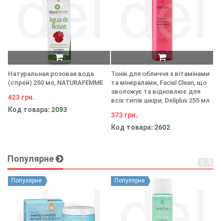
Натуральная розовая вода
Тонік для обличчя з вітамінами
За
(спрей) 250 мл, NATURAFEMME
та мінералами, Facial Clean, що
во
зволожує та відновлює для
та
423 грн.
всіх типів шкіри, Deliplus 255 мл
4
Код товара:
2093
373 грн.
48
Код товара:
2602
К
Популярне
Популярне
Популярне
П