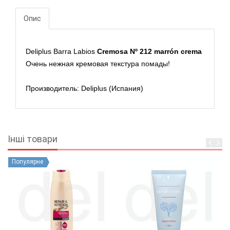
Опис
Deliplus
Barra Labios
Cremosa Nº
212 marrón crema
Очень нежная кремовая текстура помады!
Производитель:
Deliplus (Испания)
Інші товари
Популярне
П