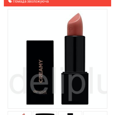
Помада зволожуюча