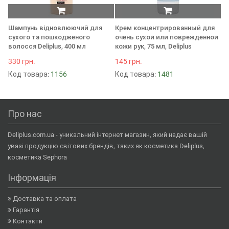
Шампунь відновлюючий для
Крем концентрированный для
На
сухого та пошкодженого
очень сухой или поврежденной
(М
волосся Deliplus, 400 мл
кожи рук, 75 мл, Deliplus
13
330 грн.
145 грн.
К
Код товара:
1156
Код товара:
1481
Про нас
Deliplus.com.ua - уникальний інтернет магазин, який надає вашій
увазі продукцію світових брендів, таких як косметика Deliplus,
косметика Sephora
Інформація
Доставка та оплата
Гарантія
Контакти