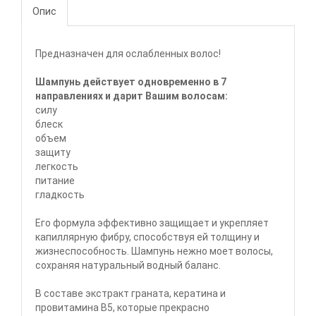
Опис
Предназначен для ослабленных волос!
Шампунь действует одновременно в 7
направлениях и дарит Вашим волосам:
силу
блеск
объем
защиту
легкость
питание
гладкость
Его формула эффективно защищает и укрепляет
капиллярную фибру, способствуя ей толщину и
жизнеспособность. Шампунь нежно моет волосы,
сохраняя натуральный водный баланс.
В составе экстракт граната, кератина и
провитамина B5, которые прекрасно