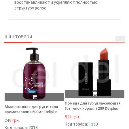
восстанавливают и укрепляют полностью
структуру волос.
Інші товари
Т
бр
Помада для губ увлажняющая
De
Мыло жидкое для рук и тела
(оттенок коралл) 209 Deliplus
ароматерапия 500мл Deliplus
34
521 грн.
К
249 грн.
Код товара:
1350
Код товара:
2018