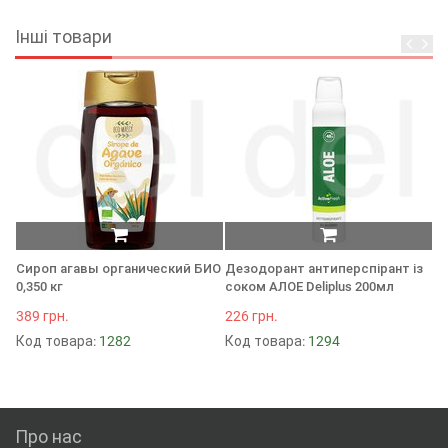
Інші товари
Сироп агавы органический БИО
Дезодорант антиперспірант із
Ш
0,350 кг
соком АЛОЕ Deliplus 200мл
Or
389 грн.
226 грн.
13
Код товара:
1282
Код товара:
1294
К
Про нас