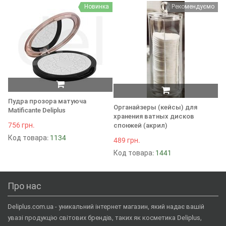
Новинка
Рекомендуємо
Пудра прозора матуюча
Ки
Органайзеры (кейсы) для
Matificante Deliplus
т
хранения ватных дисков
(D
756 грн.
спонжей (акрил)
50
Код товара:
1134
489 грн.
К
Код товара:
1441
Про нас
Deliplus.com.ua - уникальний інтернет магазин, який надає вашій
увазі продукцію світових брендів, таких як косметика Deliplus,