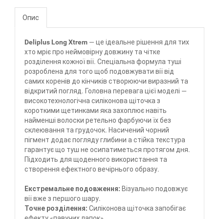
Опис
Deliplus Long Xtrem
— це ідеальне рішення для тих
хто мріє про неймовірну довжину та чітке
розділення кожної вії. Спеціальна формула туші
розроблена для того щоб подовжувати вії від
самих коренів до кінчиків створюючи виразний та
відкритий погляд. Головна перевага цієї моделі —
високотехнологічна силіконова щіточка з
короткими щетинками яка захоплює навіть
найменші волоски ретельно фарбуючи їх без
склеювання та грудочок. Насичений чорний
пігмент додає погляду глибини а стійка текстура
гарантує що туш не осипатиметься протягом дня.
Підходить для щоденного використання та
створення ефектного вечірнього образу.
Екстремальне подовження:
Візуально подовжує
вії вже з першого шару.
Точне розділення:
Силіконова щіточка запобігає
ефекту «павучих лапок».